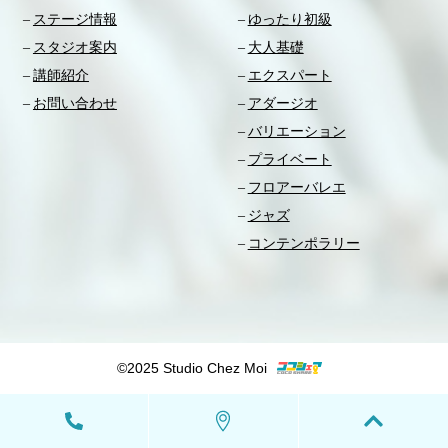
ステージ情報
ゆったり初級
スタジオ案内
大人基礎
講師紹介
エクスパート
お問い合わせ
アダージオ
バリエーション
プライベート
フロアーバレエ
ジャズ
コンテンポラリー
©2025 Studio Chez Moi
Icon
Icon
Icon