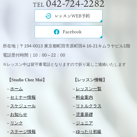
042-724-2282
TEL
レッスンWEB予約
Facebook
所在地｜〒194-0013 東京都町田市原町田4-16-21キムラヤビル1階
電話受付時間｜10：00～22：00
※レッスン中は留守番電話となりますので折り返しご連絡いたします
【Studio Chez Moi】
【レッスン情報】
ホーム
レッスン一覧
セミナー情報
料金案内
スケジュール
リトルクラス
お知らせ
児童基礎
リンク
ジュニア
ステージ情報
ゆったり初級