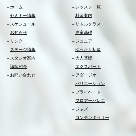
ホーム
レッスン一覧
セミナー情報
料金案内
スケジュール
リトルクラス
お知らせ
児童基礎
リンク
ジュニア
ステージ情報
ゆったり初級
スタジオ案内
大人基礎
講師紹介
エクスパート
お問い合わせ
アダージオ
バリエーション
プライベート
フロアーバレエ
ジャズ
コンテンポラリー