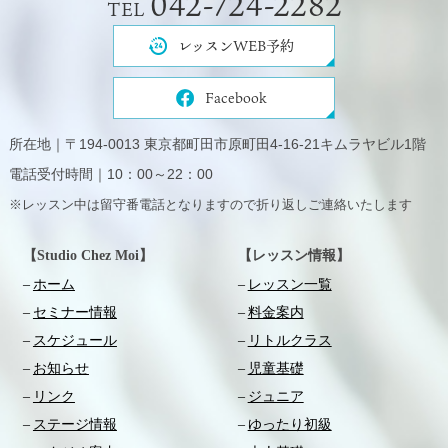
042-724-2282
TEL
レッスンWEB予約
Facebook
所在地｜〒194-0013 東京都町田市原町田4-16-21キムラヤビル1階
電話受付時間｜10：00～22：00
※レッスン中は留守番電話となりますので折り返しご連絡いたします
【Studio Chez Moi】
【レッスン情報】
ホーム
レッスン一覧
セミナー情報
料金案内
スケジュール
リトルクラス
お知らせ
児童基礎
リンク
ジュニア
ステージ情報
ゆったり初級