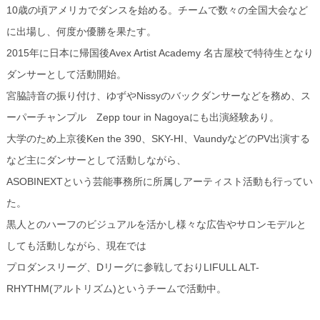
10歳の頃アメリカでダンスを始める。チームで数々の全国大会など
に出場し、何度か優勝を果たす。
2015年に日本に帰国後Avex Artist Academy 名古屋校で特待生となり
ダンサーとして活動開始。
宮脇詩音の振り付け、ゆずやNissyのバックダンサーなどを務め、ス
ーパーチャンプル Zepp tour in Nagoyaにも出演経験あり。
大学のため上京後Ken the 390、SKY-HI、VaundyなどのPV出演する
など主にダンサーとして活動しながら、
ASOBINEXTという芸能事務所に所属しアーティスト活動も行ってい
た。
黒人とのハーフのビジュアルを活かし様々な広告やサロンモデルと
しても活動しながら、現在では
プロダンスリーグ、Dリーグに参戦しておりLIFULL ALT-
RHYTHM(アルトリズム)というチームで活動中。