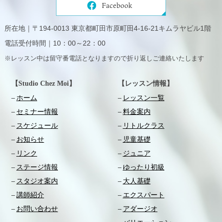
Facebook
所在地｜〒194-0013 東京都町田市原町田4-16-21キムラヤビル1階
電話受付時間｜10：00～22：00
※レッスン中は留守番電話となりますので折り返しご連絡いたします
【Studio Chez Moi】
【レッスン情報】
ホーム
レッスン一覧
セミナー情報
料金案内
スケジュール
リトルクラス
お知らせ
児童基礎
リンク
ジュニア
ステージ情報
ゆったり初級
スタジオ案内
大人基礎
講師紹介
エクスパート
お問い合わせ
アダージオ