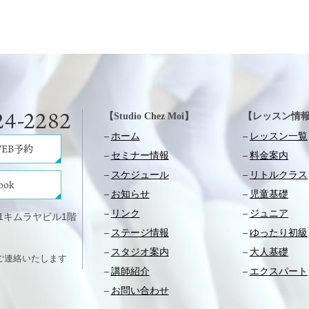
24-2282
【Studio Chez Moi】
【レッスン情
ホーム
レッスン一覧
EB予約
セミナー情報
料金案内
スケジュール
リトルクラス
ook
お知らせ
児童基礎
リンク
ジュニア
-21キムラヤビル1階
ステージ情報
ゆったり初級
スタジオ案内
大人基礎
ご連絡いたします
講師紹介
エクスパート
お問い合わせ